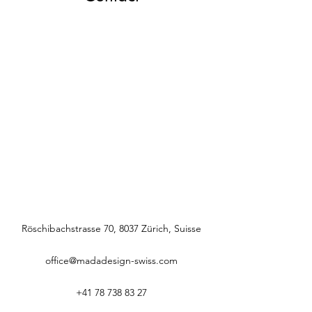
Röschibachstrasse 70, 8037 Zürich, Suisse
office@madadesign-swiss.com
+41 78 738 83 27